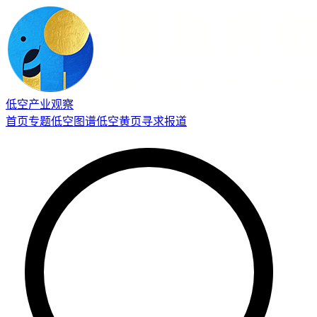
低空产业观察
首页
专题
低空图谱
低空黄页
寻求报道