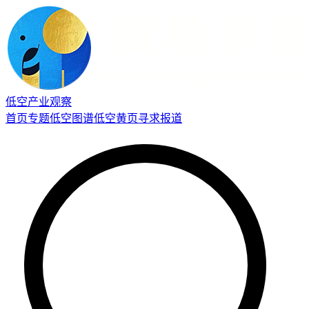
低空产业观察
首页
专题
低空图谱
低空黄页
寻求报道