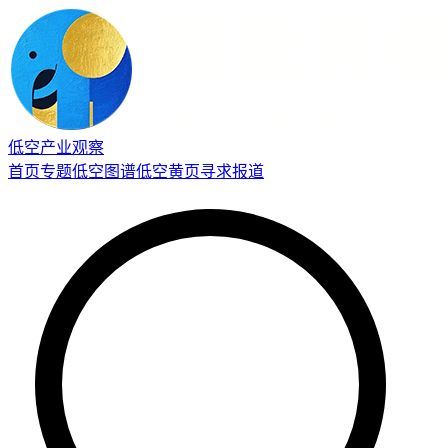
低空产业观察
首页
专题
低空图谱
低空黄页
寻求报道