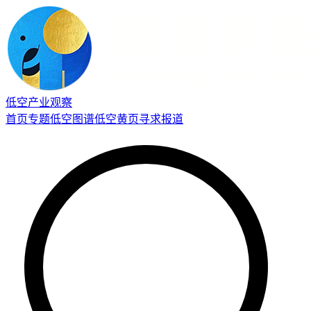
低空产业观察
首页
专题
低空图谱
低空黄页
寻求报道