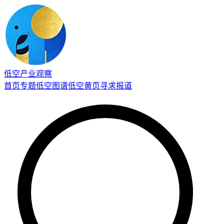
低空产业观察
首页
专题
低空图谱
低空黄页
寻求报道