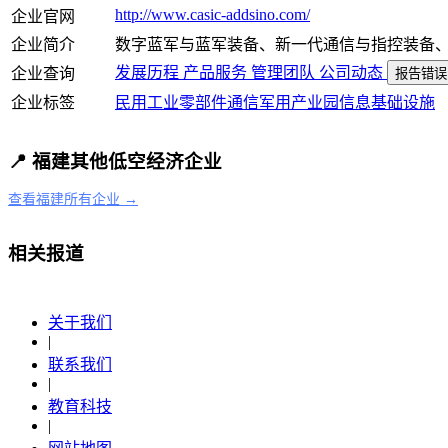
http://www.casic-addsino.com/
企业官网
企业简介
数字蓝军与蓝军装备、新一代通信与指控装备
发展历程
产品服务
管理团队
公司动态
企业查询
报告错误
企业标签
民用
工业
零部件
通信
军用
产业园
信息基础设施
📍 福建其他低空经济企业
查看福建所有企业 →
相关报道
关于我们
|
联系我们
|
教育科技
|