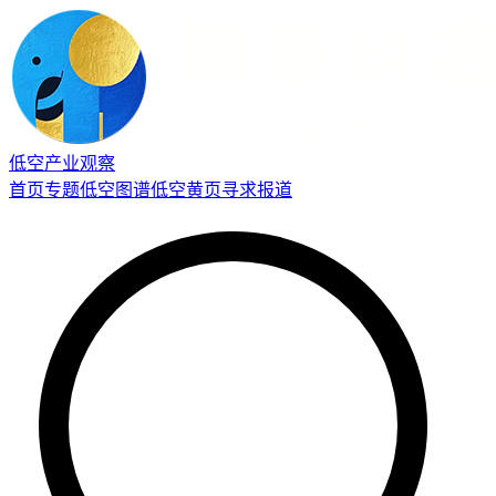
低空产业观察
首页
专题
低空图谱
低空黄页
寻求报道