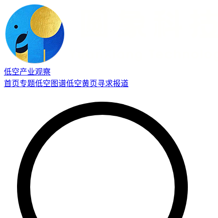
低空产业观察
首页
专题
低空图谱
低空黄页
寻求报道