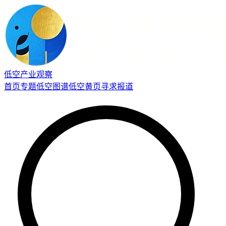
低空产业观察
首页
专题
低空图谱
低空黄页
寻求报道