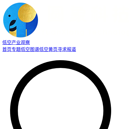
低空产业观察
首页
专题
低空图谱
低空黄页
寻求报道