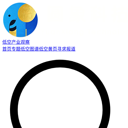
低空产业观察
首页
专题
低空图谱
低空黄页
寻求报道