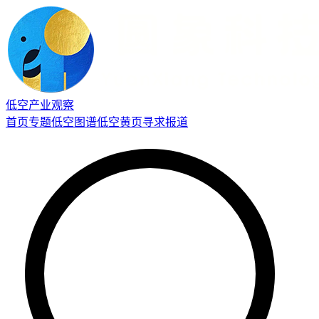
低空产业观察
首页
专题
低空图谱
低空黄页
寻求报道