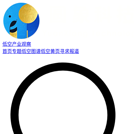
低空产业观察
首页
专题
低空图谱
低空黄页
寻求报道