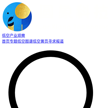
低空产业观察
首页
专题
低空图谱
低空黄页
寻求报道