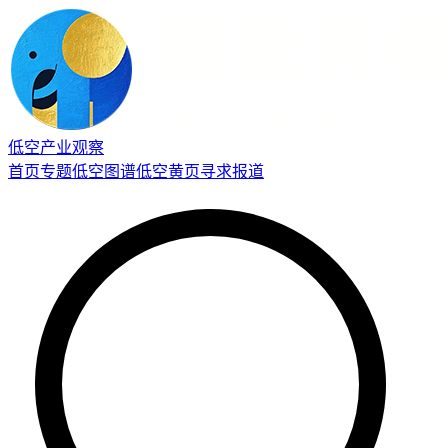
低空产业观察
首页
专题
低空图谱
低空黄页
寻求报道