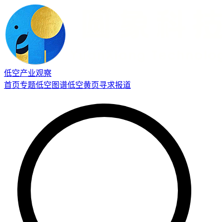
低空产业观察
首页
专题
低空图谱
低空黄页
寻求报道