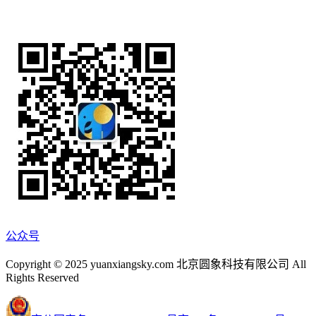
公众号
Copyright © 2025 yuanxiangsky.com 北京圆象科技有限公司 All
Rights Reserved