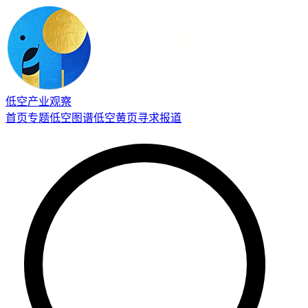
低空产业观察
首页
专题
低空图谱
低空黄页
寻求报道