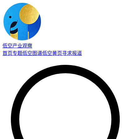
低空产业观察
首页
专题
低空图谱
低空黄页
寻求报道