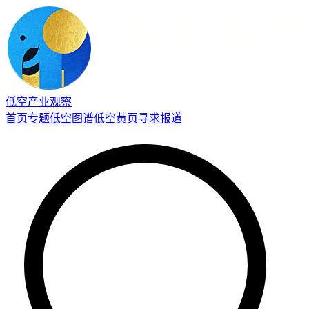
低空产业观察
首页
专题
低空图谱
低空黄页
寻求报道