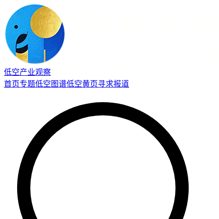
低空产业观察
首页
专题
低空图谱
低空黄页
寻求报道