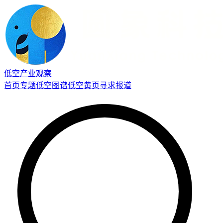
低空产业观察
首页
专题
低空图谱
低空黄页
寻求报道