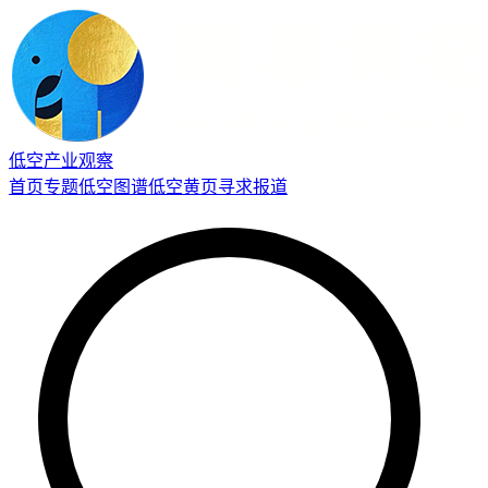
低空产业观察
首页
专题
低空图谱
低空黄页
寻求报道