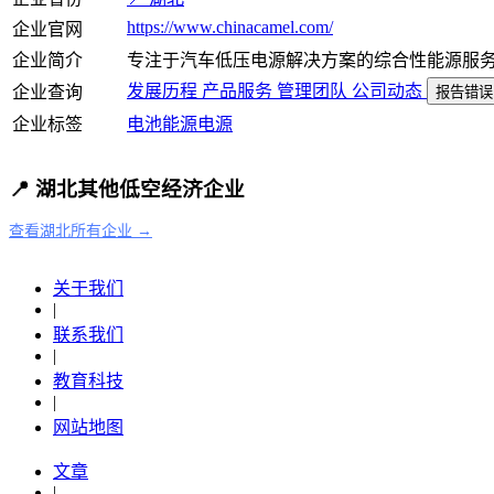
https://www.chinacamel.com/
企业官网
企业简介
专注于汽车低压电源解决方案的综合性能源服
发展历程
产品服务
管理团队
公司动态
企业查询
报告错误
企业标签
电池
能源
电源
📍 湖北其他低空经济企业
查看湖北所有企业 →
关于我们
|
联系我们
|
教育科技
|
网站地图
文章
|