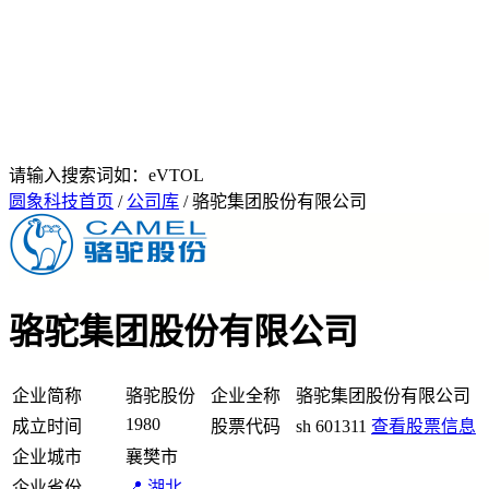
请输入搜索词如：eVTOL
圆象科技首页
/
公司库
/ 骆驼集团股份有限公司
骆驼集团股份有限公司
企业简称
骆驼股份
企业全称
骆驼集团股份有限公司
1980
成立时间
股票代码
sh 601311
查看股票信息
企业城市
襄樊市
企业省份
📍 湖北