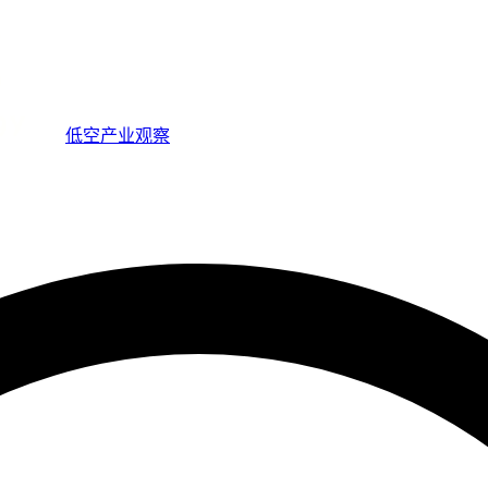
低空产业观察