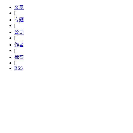
文章
|
专题
|
公司
|
作者
|
标签
|
RSS