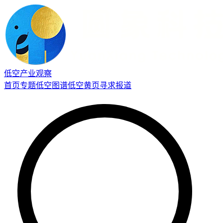
低空产业观察
首页
专题
低空图谱
低空黄页
寻求报道