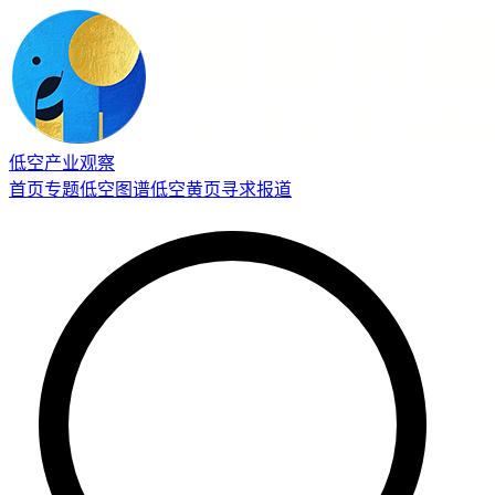
低空产业观察
首页
专题
低空图谱
低空黄页
寻求报道