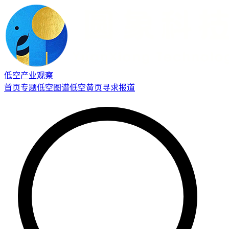
低空产业观察
首页
专题
低空图谱
低空黄页
寻求报道