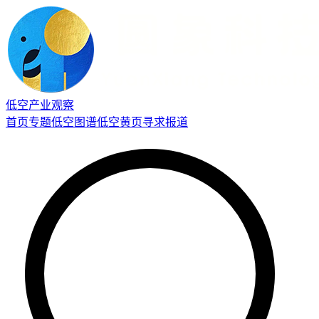
低空产业观察
首页
专题
低空图谱
低空黄页
寻求报道