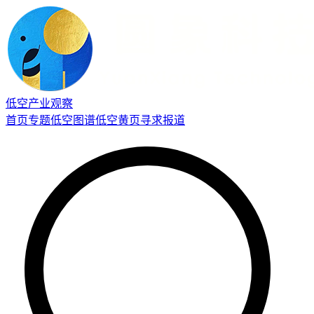
低空产业观察
首页
专题
低空图谱
低空黄页
寻求报道