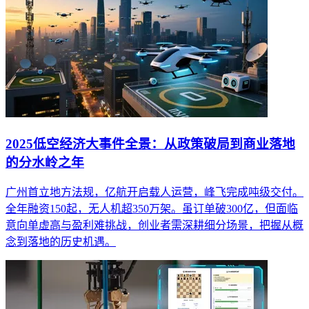
2025低空经济大事件全景：从政策破局到商业落地
的分水岭之年
广州首立地方法规，亿航开启载人运营，峰飞完成吨级交付。
全年融资150起，无人机超350万架。虽订单破300亿，但面临
意向单虚高与盈利难挑战，创业者需深耕细分场景，把握从概
念到落地的历史机遇。