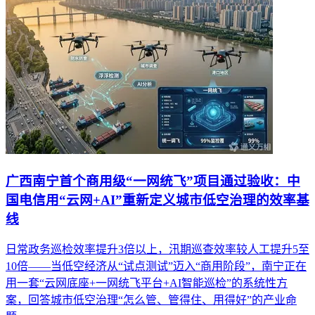
广西南宁首个商用级“一网统飞”项目通过验收：中
国电信用“云网+AI”重新定义城市低空治理的效率基
线
日常政务巡检效率提升3倍以上，汛期巡查效率较人工提升5至
10倍——当低空经济从“试点测试”迈入“商用阶段”，南宁正在
用一套“云网底座+一网统飞平台+AI智能巡检”的系统性方
案，回答城市低空治理“怎么管、管得住、用得好”的产业命