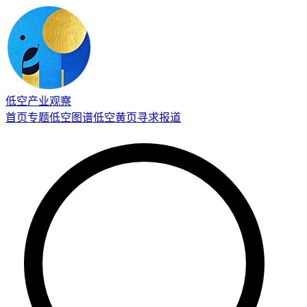
低空产业观察
首页
专题
低空图谱
低空黄页
寻求报道