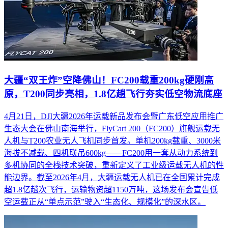
大疆“双王炸”空降佛山！FC200载重200kg硬刚高
原，T200同步亮相，1.8亿趟飞行夯实低空物流底座
4月21日，DJI大疆2026年运载新品发布会暨广东低空应用推广
生态大会在佛山南海举行，FlyCart 200（FC200）旗舰运载无
人机与T200农业无人飞机同步首发。单机200kg载重、3000米
海拔不减载、四机联吊600kg——FC200用一套从动力系统到
多机协同的全栈技术突破，重新定义了工业级运载无人机的性
能边界。截至2026年4月，大疆运载无人机已在全国累计完成
超1.8亿趟次飞行，运输物资超1150万吨，这场发布会宣告低
空运载正从“单点示范”驶入“生态化、规模化”的深水区。