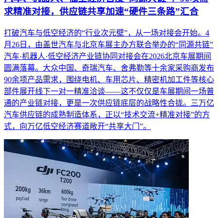
求精准对接，供应链共享加速“硬件三条路”汇合
打破汽车与低空经济的“行业次元壁”，从一场对接会开始。4
月26日，由盖世汽车与北京车展主办方联合举办的“同源共链”
汽车·机器人·低空经济产业链协同对接会在2026北京车展期间
圆满落幕。大众中国、奇瑞汽车、舍弗勒等十余家采购商发布
90余项产品需求，围绕电机、车用芯片、精密机加工件等核心
部件展开线下一对一精准洽谈——这不仅仅是车展期间一场普
通的产业链对接，更是一次供应链底层的战略性合拢。三万亿
汽车供应链的成熟制造体系，正以“技术交流+精准对接”的方
式，向万亿低空经济赛道敞开“共享大门”。