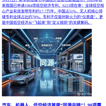
来我国已申请1084项低空经济专利、6223项在审；全球低空核
心产业有效发明专利约17.7万件，中国占51%，无人机核心领
域专利全球占比约70%。专利不仅是创新火力的“仪表盘”，更
是中国低空经济从“飞起来”到“定义规则”的关键筹码。
汽车、机器人、低空经济首度“同源共链”！90项需