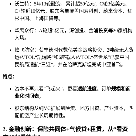
沃兰特：5年13轮融资，累计超50亿元；C轮3亿美元、
C+轮近10亿元，股东名单覆盖国寿科创、蔚来资本、红
杉中国、上海国资等。
华鹰众行：A轮超5亿元，深创投、金浦投资等20家机构
入场。
峰飞航空：获宁德时代数亿美金战略投资，2吨级无人货
运eVTOL“凯瑞鸥”和6座载人eVTOL“盛世龙”已获中国
民航局适航“三证”，并在哈萨克斯坦完成中亚首飞。
特点：
资本不再只看“飞起来”，更看
适航进度、订单规模和商
业化时间表
；
股东结构从纯VC扩展到险资、地方国资、产业资本，匹
配低空产业长周期特性。
2. 金融创新：保险共同体+气候贷+租赁，从“看资