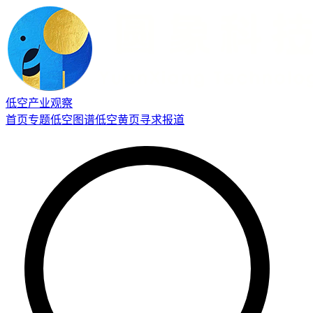
低空产业观察
首页
专题
低空图谱
低空黄页
寻求报道