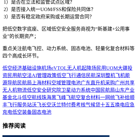
1）是否在立法和监管试点区域？
2）是否接入统一UOM/FSS和保险共同体？
3）是否有稳定政府采购或长期运营合同？
把低空数字底座、区域低空安全服务商视为“新基建+公用事
业”的长期资产；
重点关注航电飞控、动力系统、固态电池、轻量化复合材料等
四个高成长环节。
低空经济
基础设施
机场
eVTOL
无人机
起降场
民用
UOM
大疆
投
资
民用航空法
AI
管理
政策
低空飞行
通信
民航
深圳
整机
飞机
能
源
导航
民航局
上海
材料
空域管理
电池
广东
直升机
采购
广州
共享
无人机物流
低空安全
研究院
卫星
动力系统
中国民航局
山东
产业
基金
北斗
低空航线
珠海
黑飞
峰飞航空
复合材料
一网统飞
补给
顺
丰
飞行服务站
沃飞长空
沃兰特
付费
考核
气候贷
十五五
换电
应急
充电
低空装备
固态电池
推荐阅读