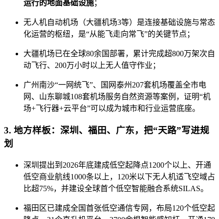
运行的地面基础设施
；
无人机自动机场（大疆机场3等）是连接基础设施与常态
化运营的枢纽，是“从能飞走向常飞”的关键节点；
大疆机场已在全球80余国部署，累计完成超800万架次自
动飞行、200万小时以上无人值守作业；
广州南沙“一网统飞”、国网泰州207套机场覆盖全市电
网、山东聊城108套机场服务自然资源等案例，证明“机
场+飞行器+云平台”可以成为城市和行业运营底座。
3. 地方样板：深圳、福田、广东，把“天路”写进规
划
深圳提出到2026年底建成低空起降点1200个以上、开通
低空商业航线1000条以上，120米以下无人机适飞空域占
比超75%，并建设全球首个低空智能融合系统SILAS。
福田区已建成全国首张低空通信专网，布局120个低空起