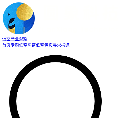
低空产业观察
首页
专题
低空图谱
低空黄页
寻求报道