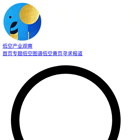
低空产业观察
首页
专题
低空图谱
低空黄页
寻求报道