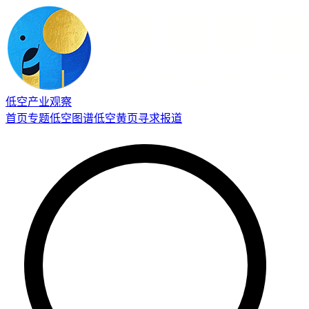
低空产业观察
首页
专题
低空图谱
低空黄页
寻求报道