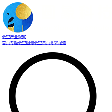
低空产业观察
首页
专题
低空图谱
低空黄页
寻求报道