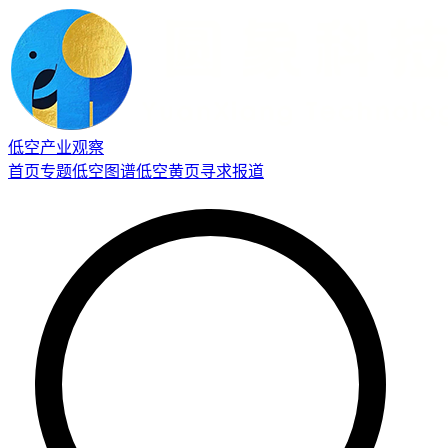
低空产业观察
首页
专题
低空图谱
低空黄页
寻求报道