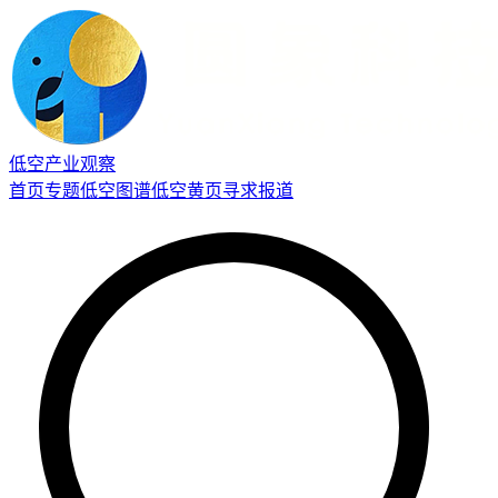
低空产业观察
首页
专题
低空图谱
低空黄页
寻求报道