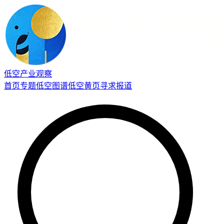
低空产业观察
首页
专题
低空图谱
低空黄页
寻求报道