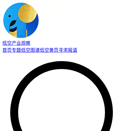
低空产业观察
首页
专题
低空图谱
低空黄页
寻求报道