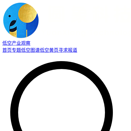
低空产业观察
首页
专题
低空图谱
低空黄页
寻求报道