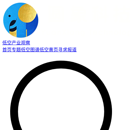
低空产业观察
首页
专题
低空图谱
低空黄页
寻求报道