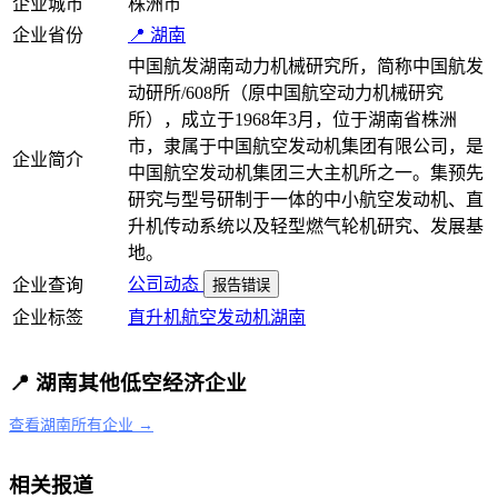
企业城市
株洲市
企业省份
📍 湖南
中国航发湖南动力机械研究所，简称中国航发
动研所/608所（原中国航空动力机械研究
所），成立于1968年3月，位于湖南省株洲
市，隶属于中国航空发动机集团有限公司，是
企业简介
中国航空发动机集团三大主机所之一。集预先
研究与型号研制于一体的中小航空发动机、直
升机传动系统以及轻型燃气轮机研究、发展基
地。
公司动态
企业查询
报告错误
企业标签
直升机
航空发动机
湖南
📍 湖南其他低空经济企业
查看湖南所有企业 →
相关报道