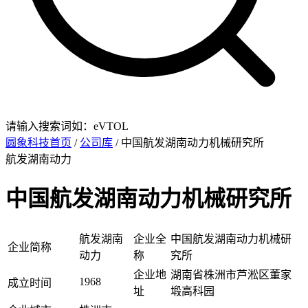
请输入搜索词如：eVTOL
圆象科技首页
/
公司库
/ 中国航发湖南动力机械研究所
航发湖南动力
中国航发湖南动力机械研究所
航发湖南
企业全
中国航发湖南动力机械研
企业简称
动力
称
究所
企业地
湖南省株洲市芦淞区董家
1968
成立时间
址
塅高科园