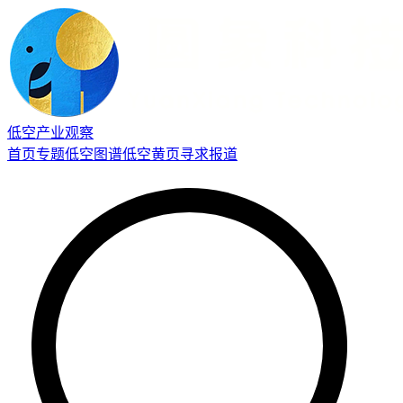
低空产业观察
首页
专题
低空图谱
低空黄页
寻求报道