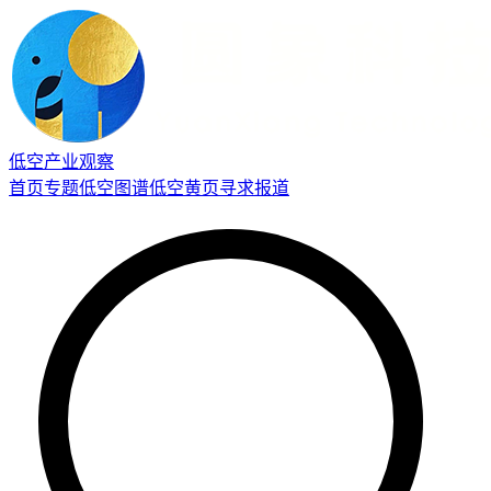
低空产业观察
首页
专题
低空图谱
低空黄页
寻求报道