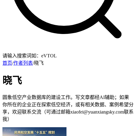
请输入搜索词如：eVTOL
首页
/
作者列表
/
晓飞
晓飞
圆象低空产业数据库的建设工作。写文章都经AI辅助；如果
你所在的企业正在探索低空经济，或有相关数据、案例希望分
享，欢迎联系交流（可通过邮箱xiaofei@yuanxiangsky.com联系
我）