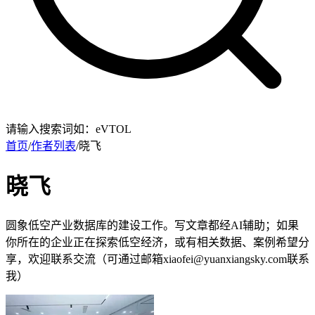
请输入搜索词如：eVTOL
首页
/
作者列表
/
晓飞
晓飞
圆象低空产业数据库的建设工作。写文章都经AI辅助；如果
你所在的企业正在探索低空经济，或有相关数据、案例希望分
享，欢迎联系交流（可通过邮箱xiaofei@yuanxiangsky.com联系
我）