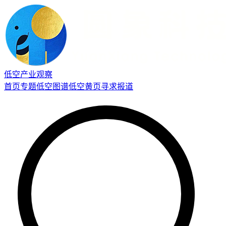
低空产业观察
首页
专题
低空图谱
低空黄页
寻求报道