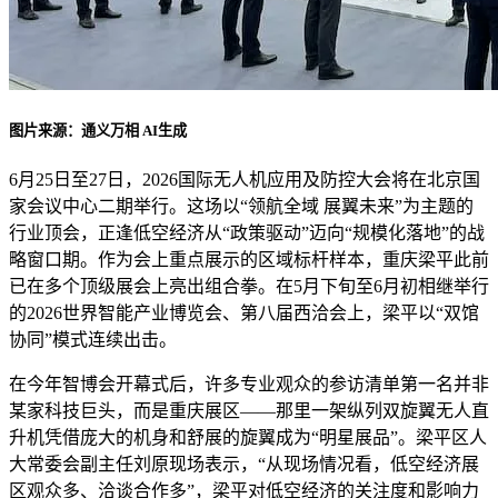
图片来源：通义万相 AI生成
6月25日至27日，2026国际无人机应用及防控大会将在北京国
家会议中心二期举行。这场以“领航全域 展翼未来”为主题的
行业顶会，正逢低空经济从“政策驱动”迈向“规模化落地”的战
略窗口期。作为会上重点展示的区域标杆样本，重庆梁平此前
已在多个顶级展会上亮出组合拳。在5月下旬至6月初相继举行
的2026世界智能产业博览会、第八届西洽会上，梁平以“双馆
协同”模式连续出击。
在今年智博会开幕式后，许多专业观众的参访清单第一名并非
某家科技巨头，而是重庆展区——那里一架纵列双旋翼无人直
升机凭借庞大的机身和舒展的旋翼成为“明星展品”。梁平区人
大常委会副主任刘原现场表示，“从现场情况看，低空经济展
区观众多、洽谈合作多”，梁平对低空经济的关注度和影响力