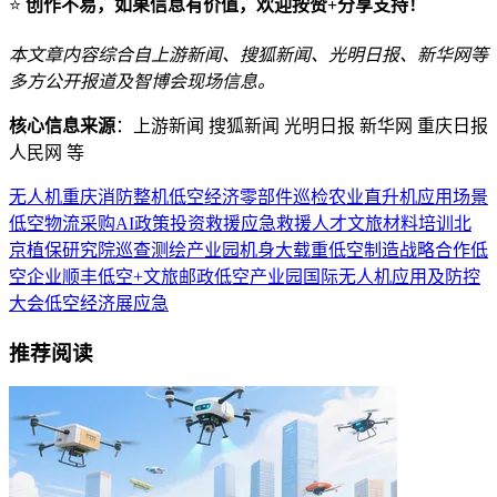
⭐
创作不易，如果信息有价值，欢迎按赞+分享支持！
本文章内容综合自上游新闻、搜狐新闻、光明日报、新华网等
多方公开报道及智博会现场信息。
核心信息来源
：上游新闻 搜狐新闻 光明日报 新华网 重庆日报
人民网 等
无人机
重庆
消防
整机
低空经济
零部件
巡检
农业
直升机
应用场景
低空物流
采购
AI
政策
投资
救援
应急救援
人才
文旅
材料
培训
北
京
植保
研究院
巡查
测绘
产业园
机身
大载重
低空制造
战略合作
低
空企业
顺丰
低空+文旅
邮政
低空产业园
国际无人机应用及防控
大会
低空经济展
应急
推荐阅读