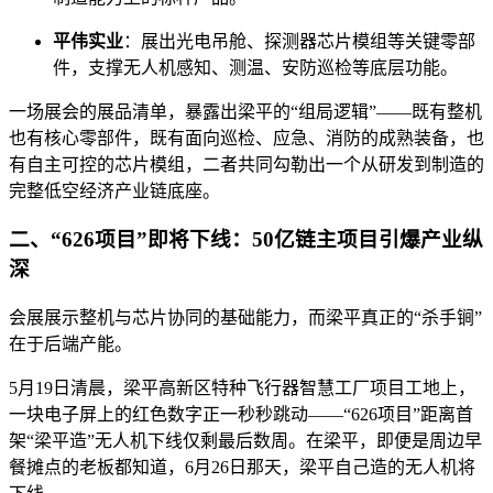
平伟实业
：展出光电吊舱、探测器芯片模组等关键零部
件，支撑无人机感知、测温、安防巡检等底层功能。
一场展会的展品清单，暴露出梁平的“组局逻辑”——既有整机
也有核心零部件，既有面向巡检、应急、消防的成熟装备，也
有自主可控的芯片模组，二者共同勾勒出一个从研发到制造的
完整低空经济产业链底座。
二、“626项目”即将下线：50亿链主项目引爆产业纵
深
会展展示整机与芯片协同的基础能力，而梁平真正的“杀手锏”
在于后端产能。
5月19日清晨，梁平高新区特种飞行器智慧工厂项目工地上，
一块电子屏上的红色数字正一秒秒跳动——“626项目”距离首
架“梁平造”无人机下线仅剩最后数周。在梁平，即便是周边早
餐摊点的老板都知道，6月26日那天，梁平自己造的无人机将