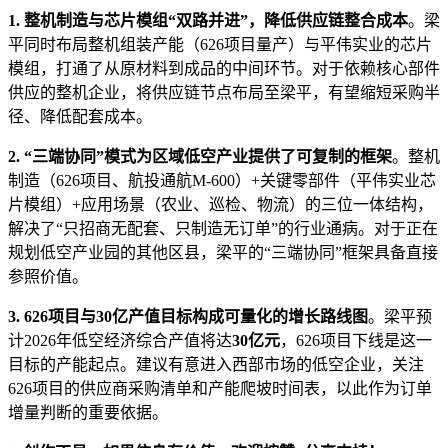
1. 整机制造与芯片模组“双路并进”，降低供应链整合成本
。梁
平同时布局整机组装产能（626项目量产）与平伟实业的芯片
模组，打通了从原材料到成品的中间环节。对于依赖核心部件
供应的整机企业，将供应链节点布局至梁平，有望缩短采购半
径、降低配套成本。
2. “三端协同”模式为区域低空产业提供了可复制的框架
。整机
制造（626项目、航投通航M-600）+关键零部件（平伟实业芯
片模组）+应用场景（农业、巡检、物流）的三位一体结构，
解决了“只招商无配套、只制造无订单”的行业通病。对于正在
规划低空产业园的其他区县，梁平的“三端协同”框架具备直接
参照价值。
3. 626项目与30亿产值目标构成可量化的增长路线图
。梁平预
计2026年低空经济综合产值将达
30亿元
，626项目下线是这一
目标的产能起点。建议有意进入西部市场的低空企业，关注
626项目的供应商采购清单和产能爬坡时间表，以此作为订单
增量判断的重要依据。