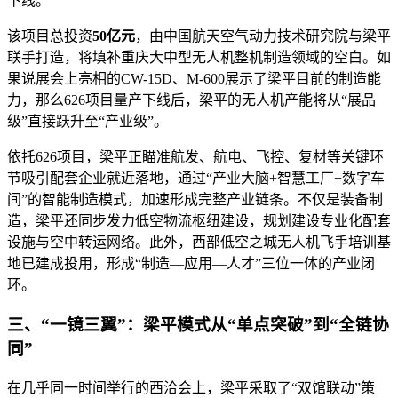
下线。
该项目总投资
50亿元
，由中国航天空气动力技术研究院与梁平
联手打造，将填补重庆大中型无人机整机制造领域的空白。如
果说展会上亮相的CW-15D、M-600展示了梁平目前的制造能
力，那么626项目量产下线后，梁平的无人机产能将从“展品
级”直接跃升至“产业级”。
依托626项目，梁平正瞄准航发、航电、飞控、复材等关键环
节吸引配套企业就近落地，通过“产业大脑+智慧工厂+数字车
间”的智能制造模式，加速形成完整产业链条。不仅是装备制
造，梁平还同步发力低空物流枢纽建设，规划建设专业化配套
设施与空中转运网络。此外，西部低空之城无人机飞手培训基
地已建成投用，形成“制造—应用—人才”三位一体的产业闭
环。
三、“一镜三翼”：梁平模式从“单点突破”到“全链协
同”
在几乎同一时间举行的西洽会上，梁平采取了“双馆联动”策