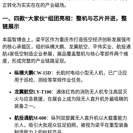
正转化为实实在在的产业磁场。
一、四款“大家伙”组团亮相：整机与芯片并进，整
链展示
本届智博会上，梁平区作为重庆市打造低空经济创新发展强市
的核心承载区，组织纵横大鹏、龙翼航空、平伟实业、航投通
航4家低空制造企业参展，展品覆盖整机与核心零部件两个维
度，形成完整的产业链路呈现。
纵横大鹏CW-15D
：长航时电动小型无人机，已广泛应
用于巡检、测绘等常规作业任务。
龙翼航空LY-T100
：通体红色的消防无人机专注高层灭
火与应急救援，在展会上成为除无人直升机外最吸睛的
装备之一。
航投通航M-600
：纵列双旋翼无人直升机以大载重能力
示人，吸引大批观众驻足拍照，被视为梁平在重型装备
制造能力上的标杆产品。