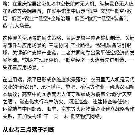
略：在重庆馆展出彩虹-9中空长航时无人机、纵横昆仑无人值
守系统等尖端装备；在梁平馆集中展示“低空+文旅”“低空+教
培”“低空+农业”“低空+全域治理”“低空+物流”“低空+装备制
造”六大场景。
这种覆盖全场景的展陈策略，背后是梁平整合整机制造、关键
零部件与应用场景的“三端协同”产业路径。“整机装备吸引眼
球，关键部件支撑产业链，二者共同勾勒出梁平低空经济的发
展基础。”刘原在现场评价，“低空经济一头连着先进制造，一
头连着应用场景。”
在应用端，梁平已形成多维度实景落地：农田里无人机是现代
农业的“新农具”，承担播种、施肥、植保等作业，帮助农民降
本增效；高空中的20余套无人值守系统成为覆盖全域的“天空
之眼”，常态化执行森林防火、河道巡查、违建排查等任务；
运输端与中国邮政、顺丰、京东等头部物流企业建立战略合作
关系，正加快构建“干—支—末”低空物流网络。
从业者三点落子判断