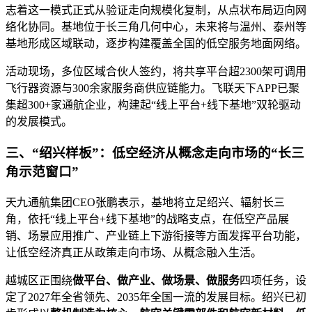
志着这一模式正式从验证走向规模化复制，从点状布局迈向网
络化协同。基地位于长三角几何中心，未来将与温州、泰州等
基地形成区域联动，逐步构建覆盖全国的低空服务地面网络。
活动现场，多位区域合伙人签约，将共享平台超2300架可调用
飞行器资源与300余家服务商供应链能力。飞联天下APP已聚
集超300+家通航企业，构建起“线上平台+线下基地”双轮驱动
的发展模式。
三、“绍兴样板”：低空经济从概念走向市场的“长三
角示范窗口”
天九通航集团CEO张鹏表示，基地将立足绍兴、辐射长三
角，依托“线上平台+线下基地”的战略支点，在低空产品展
销、场景应用推广、产业链上下游衔接等方面发挥平台功能，
让低空经济真正从政策走向市场、从概念融入生活。
越城区正围绕
做平台、做产业、做场景、做服务
四项任务，设
定了2027年全省领先、2035年全国一流的发展目标。绍兴已初