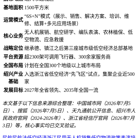
基地面积
1500平方米
“6S+N”模式（展示、销售、解决方案、培训、维
运营模式
修、结算+多元应用场景）
无人机展销、航空研学、编队表演、农林植保、低
核心业务
空物流、应急救援
战略定位
继承德、镇江之后第三座城市级低空经济总部基地
平台资源
超2300架可调用飞行器、300余家服务商
全国布局
计划在全国300个地级以上城市布局
绍兴产业
入选浙江省低空经济“先飞区”试点，集聚企业近500
基础
家
发展目标
2027年全省领先、2035年全国一流
本文基于以下信息来源综合整理：中国城市网（2026年7月5
日）、搜狐（2026年7月5日）、天九通航公开信息、绍兴市人
民政府官网（2024-2026年）、浙江省经信厅官网（2026年7月
3日）等，核心事实均已交叉验证。
民航
民航法
低空经济
浙江
民用
无人机
销售
低空物流
政策
表演
培