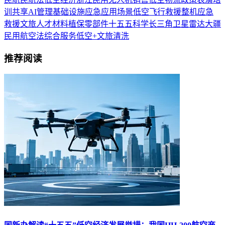
训
共享
AI
管理
基础设施
应急
应用场景
低空飞行
救援
整机
应急
救援
文旅
人才
材料
植保
零部件
十五五
科学
长三角
卫星
雷达
大疆
民用航空法
综合服务
低空+文旅
清洗
推荐阅读