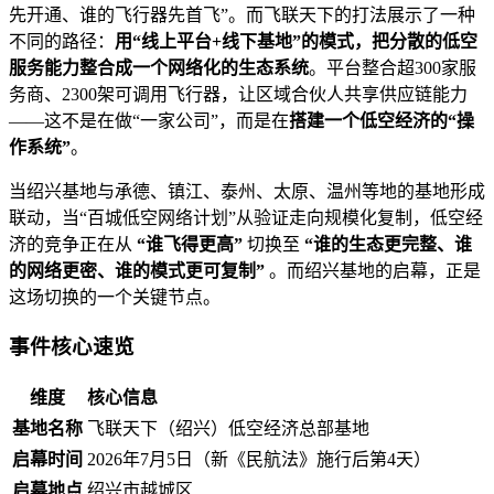
先开通、谁的飞行器先首飞”。而飞联天下的打法展示了一种
不同的路径：
用“线上平台+线下基地”的模式，把分散的低空
服务能力整合成一个网络化的生态系统
。平台整合超300家服
务商、2300架可调用飞行器，让区域合伙人共享供应链能力
——这不是在做“一家公司”，而是在
搭建一个低空经济的“操
作系统”
。
当绍兴基地与承德、镇江、泰州、太原、温州等地的基地形成
联动，当“百城低空网络计划”从验证走向规模化复制，低空经
济的竞争正在从
“谁飞得更高”
切换至
“谁的生态更完整、谁
的网络更密、谁的模式更可复制”
。而绍兴基地的启幕，正是
这场切换的一个关键节点。
事件核心速览
维度
核心信息
基地名称
飞联天下（绍兴）低空经济总部基地
启幕时间
2026年7月5日（新《民航法》施行后第4天）
启幕地点
绍兴市越城区