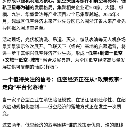
步形成以
整机制造为核心，航空关键零部件和航空新材料、低
轨卫星等为辅
的发展格局，集聚相关企业近500家。大疆、纵
横、九洲、华盛雷达等产业项目27个已集聚越城。2026年3
月，越城区低空经济未来产业先导区已入围浙江省未来产业先
导区拟入围培育名单。
活动现场，光伏板清洗、吊运、灭火、编队表演等无人机多场
景实景演示依次展开。飞联天下（绍兴）基地的启幕运营，将
进一步丰富绍兴低空经济产业生态，形成
“低空+制造”“低空
+文旅”“低空+城市”
融合发展典范，为全国低空经济高质量发
展提供可复制的“绍兴样板”。
一个值得关注的信号：低空经济正在从“政策叙事”
走向“平台化落地”
当一家平台型企业在承德验证模式、在镇江证明迁移性、在绍
兴启动规模化复制——低空经济的落地方式正在发生一次质
变。
过去两年，低空经济的叙事围绕“谁的政策更优惠、谁的航线