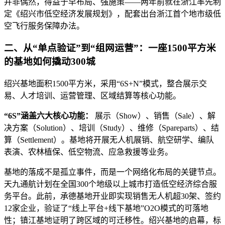
并非偶然，得益于早布局、强施策——两年前就在浙江率先制
定《绍兴市低空经济发展规划》，配套出台浙江首个地市级低
空飞行服务保障办法。
二、从“单点验证”到“组网运营”：一座1500平方米
的基地如何撬动300城
绍兴基地面积1500平方米，采用“6S+N”模式，整合展示交
易、人才培训、运营管理、区域结算等核心功能。
“6S”涵盖六大核心功能：
展示（Show）、销售（Sale）、解
决方案（Solution）、培训（Study）、维修（Spareparts）、结
算（Settlement）。基地将开展无人机展销、航空研学、编队
表演、农林植保、低空物流、应急救援等业务。
基地的落成不是孤立事件，而是一个网络化布局的关键节点。
天九通航计划在全国300个地级以上城市打造低空经济综合服
务平台。此前，承德基地开业即实现销售无人机超30架、签约
12家企业，验证了“线上平台+线下基地”O2O模式的可落地
性；镇江基地证明了跨区域的可迁移性。绍兴基地的启幕，标