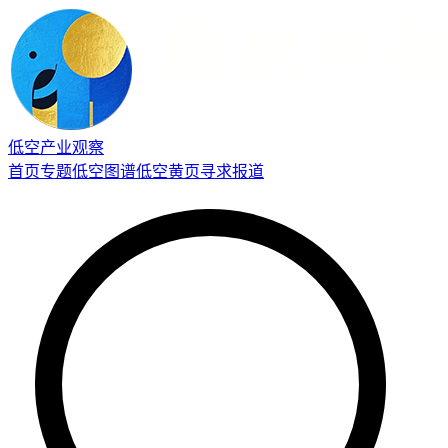
低空产业观察
首页
专题
低空图谱
低空黄页
寻求报道