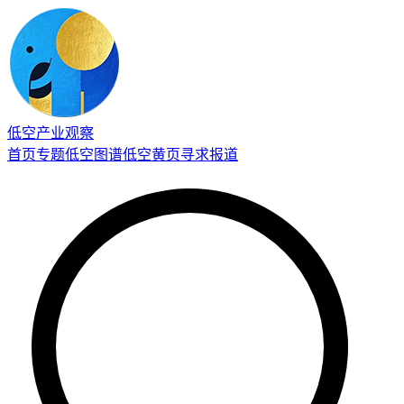
低空产业观察
首页
专题
低空图谱
低空黄页
寻求报道